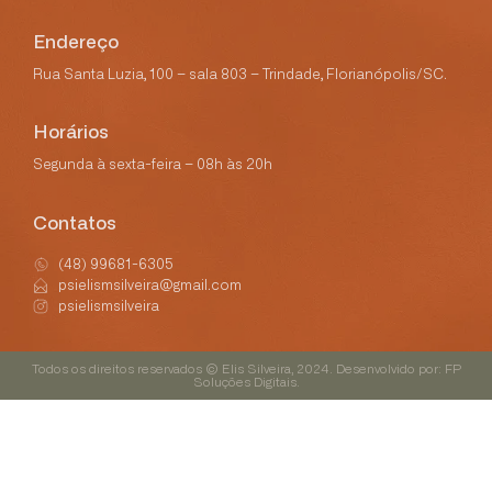
Endereço
Rua Santa Luzia, 100 – sala 803 – Trindade, Florianópolis/SC.
Horários
Segunda à sexta-feira – 08h às 20h
Contatos
(48) 99681-6305
psielismsilveira@gmail.com
psielismsilveira
Todos os direitos reservados © Elis Silveira, 2024. Desenvolvido por: FP
Soluções Digitais.