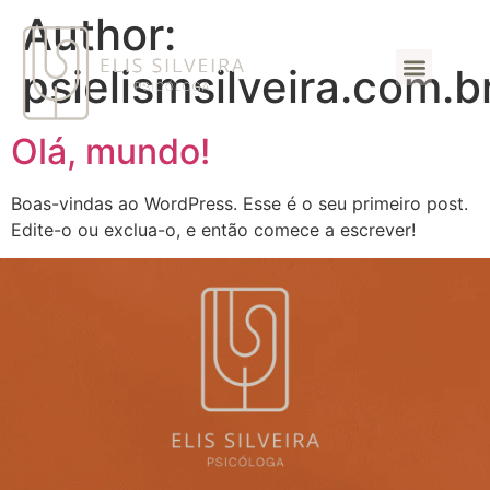
Author:
psielismsilveira.com.b
Perguntas Frequentes
Olá, mundo!
Boas-vindas ao WordPress. Esse é o seu primeiro post.
Edite-o ou exclua-o, e então comece a escrever!